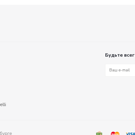
Будьте всег
lli
бурге