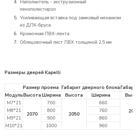
Наполнитель - экструзионный
пенополистирол.
Усиливающая вставка под замковый механизм
из ДПК-бруса
Кромочная ПВХ-лента
Облицовочный лист ПВХ толщиной 2,5 мм
Размеры дверей Kapelli
Размер проема
Габарит дверного блока
Габари
Модуль
Высота
Ширина
Высота
Ширина
Высо
М7*21
700
660
М8*21
800
760
200
2070
2050
М9*21
900
860
М10*21
1000
960