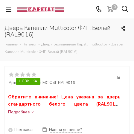
0
Дверь Капелли Multicolor Ф4Г, Белый
(RAL9016)
Главная
-
Каталог
-
Двери окрашенные Kapelli multicolor
-
Дверь
Капелли Multicolor Ф4Г, Белый (RAL9016)
НОВИНКА
Артикул:
Капелли MC Ф4Г RAL9016
Обратите внимание! Цена указана за дверь
стандартного белого цвета (RAL9016).
Стоимость дверей других цветов
Подробнее
рассчитывается по запросу.
Под заказ
Нашли дешевле?