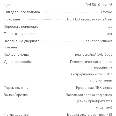
Цвет
RAL5010 - синий
Тип дверного полотна
Глухое
Покрытие
Лист ПВХ окрашенный 2,5 мм
Коробка в комплекте
да
Порог в комплекте
нет
Заполнение дверного
пенополистирол
полотна
Каркас полотна
влагостойкий LVL-брус
Дверная коробка
Телескопическая дверная
коробка из
экструдированного ПВХ с
уплотнителем
Торцы полотна
Кромочная ПВХ-лента
Замок / врезка
Заводская врезка под замок
(замок приобретается
отдельно)
Петли дверные
Врезка отсутствует, петли (2