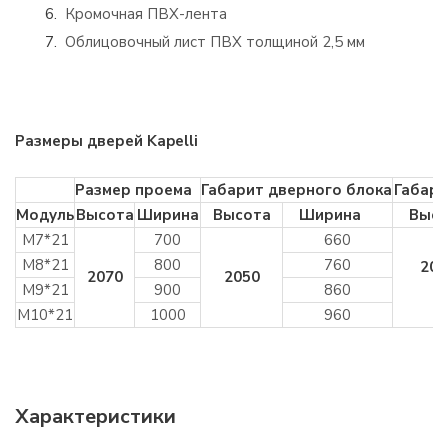
Кромочная ПВХ-лента
Облицовочный лист ПВХ толщиной 2,5 мм
Размеры дверей Kapelli
Размер проема
Габарит дверного блока
Габари
Модуль
Высота
Ширина
Высота
Ширина
Высо
М7*21
700
660
М8*21
800
760
200
2070
2050
М9*21
900
860
М10*21
1000
960
Характеристики