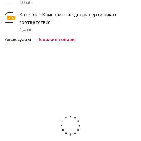
10 мб
Капелли - Композитные двери сертификат
соответствия
1,4 мб
Аксессуары
Похожие товары
Наличник
Добор прямой
Добор прямой
Доб
телескопический
5 мм, шириной
5 мм, шириной
5 м
70x32 мм
100 мм
150 мм